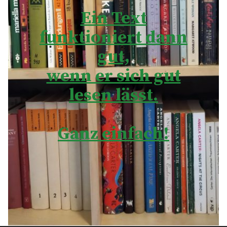
Ein Text
funktioniert dann
gut,
wenn er sich gut
lesen lässt.
Ganz einfach!