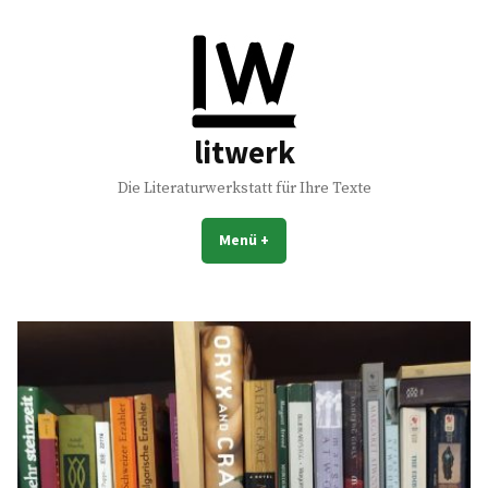
Zum
Inhalt
springen
litwerk
Die Literaturwerkstatt für Ihre Texte
Menü
+
aufgeklappt
zugeklappt